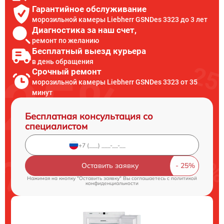
Гарантийное обслуживание
морозильной камеры Liebherr GSNDes 3323 до 3 лет
Диагностика за наш счет,
ремонт по желанию
Бесплатный выезд курьера
в день обращения
Срочный ремонт
морозильной камеры Liebherr GSNDes 3323 от 35
минут
Бесплатная консультация со
специалистом
Оставить заявку
Нажимая на кнопку "Оставить заявку" Вы соглашаетесь c
политикой
конфиденциальности