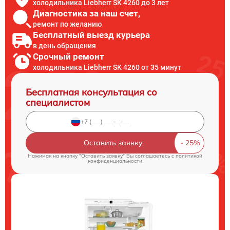
холодильника Liebherr SK 4260 до 3 лет
Диагностика за наш счет,
ремонт по желанию
Бесплатный выезд курьера
в день обращения
Срочный ремонт
холодильника Liebherr SK 4260 от 35 минут
Бесплатная консультация со
специалистом
Оставить заявку
Нажимая на кнопку "Оставить заявку" Вы соглашаетесь c
политикой
конфиденциальности