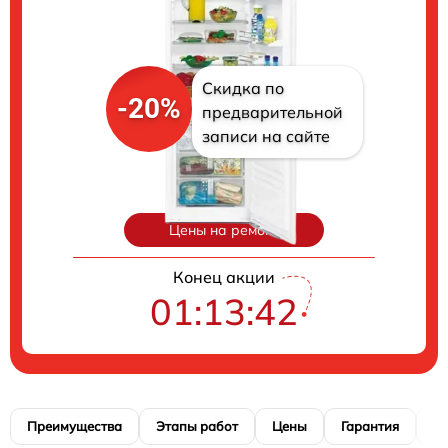
Скидка по
-20%
предварительной
записи на сайте
Цены на ремонт
Конец акции
01:13:41
Преимущества
Этапы работ
Цены
Гарантия
М