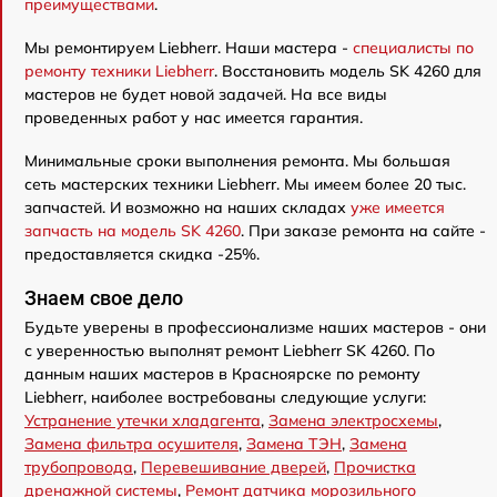
преимуществами
.
Мы ремонтируем Liebherr. Наши мастера -
специалисты по
ремонту техники Liebherr
. Восстановить модель SK 4260 для
мастеров не будет новой задачей. На все виды
проведенных работ у нас имеется гарантия.
Минимальные сроки выполнения ремонта. Мы большая
сеть мастерских техники Liebherr. Мы имеем более 20 тыс.
запчастей. И возможно на наших складах
уже имеется
запчасть на модель SK 4260
. При заказе ремонта на сайте -
предоставляется скидка -25%.
Знаем свое дело
Будьте уверены в профессионализме наших мастеров - они
с уверенностью выполнят ремонт Liebherr SK 4260. По
данным наших мастеров в Красноярске по ремонту
Liebherr, наиболее востребованы следующие услуги:
Устранение утечки хладагента
,
Замена электросхемы
,
Замена фильтра осушителя
,
Замена ТЭН
,
Замена
трубопровода
,
Перевешивание дверей
,
Прочистка
дренажной системы
,
Ремонт датчика морозильного