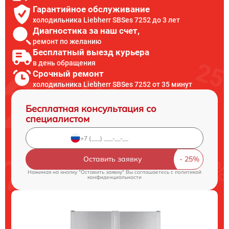
Гарантийное обслуживание
холодильника Liebherr SBSes 7252 до 3 лет
Диагностика за наш счет,
ремонт по желанию
Бесплатный выезд курьера
в день обращения
Срочный ремонт
холодильника Liebherr SBSes 7252 от 35 минут
Бесплатная консультация со
специалистом
Оставить заявку
Нажимая на кнопку "Оставить заявку" Вы соглашаетесь c
политикой
конфиденциальности